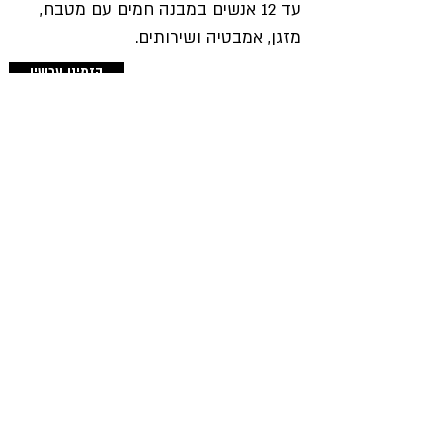
עד 12 אנשים במבנה חמים עם מטבח,
מזגן, אמבטיה ושירותים.
הזמינו עכשיו
.........................................
אין להכניס בעלי חיים לחווה
סיורים וטעימות יין >>
לתיאום
ארז
054.4968.703