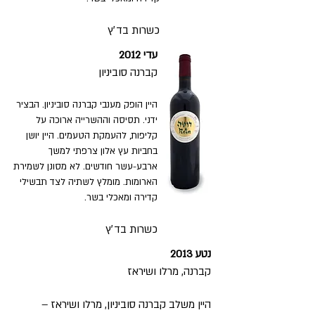
כשרות בד׳ץ
עדי
2012
קברנה סוביניון
היין הופק מענבי קברנה סוביניון. הבציר
ידני. תסיסה וההשרייה ארוכה על
קליפות, להעמקת הטעמים. היין יושן
בחביות עץ אלון צרפתי למשך
ארבע-עשר חודשים. לא מסונן לשמירת
הארומות. מומלץ לשתיה לצד תבשילי
קדירה ומאכלי בשר.
כשרות בד׳ץ
נטע
2013
קברנה, מרלו
ושיראז
היין משלב קברנה סוביניון, מרלו ושיראז –