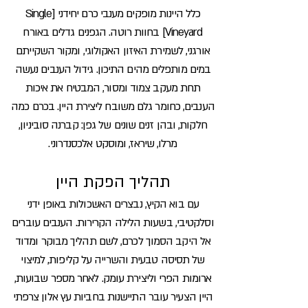
כלל היינות מופקים מענבי כרם יחידני [Single
Vineyard] בחוות רוטה. הגפנים גדלים באורח
אורגני, לשמירת האיזון האקולוגי, ומקור השקייתם
במים מותפלים מהים התיכון. גידול הענבים נעשה
תחת מעקב צמוד ומסור, המבטיח את איכות
הענבים, כחומר גלם משובח ליצירת היין. בכרם כמה
חלקות, ובהן זנים שונים של גפן:
קברנה סוביניון,
מרלו, שיראז, ומוסקט אלכסנדרוני.
תהליך הפקת היין
עם בוא הקיץ, נבצרים האשכולות באופן ידני
וסלקטיבי, בשעות הלילה הקרירות. הענבים עוברים
אל היקב הסמוך לכרם, לשם תהליך מבוקר ומדוד
של תסיסה טבעית והשרייה על קליפות, למיצוי
ארומות הפרי וליצירת עומק. לאחר מספר שבועות,
היין הצעיר עובר התיישנות בחביות עץ אלון צרפתי