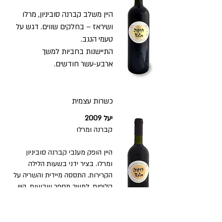
היין משלב קברנה סוביניון, מרלו
ושיראז – בחלקים שווים. דגש על
טעמי הנגב.
התיישנות בחביות למשך
ארבע-עשר חודשים.
כשרות עצמית
יעל
2009
קברנה ומרלו
היין הופק מענבי קברנה סוביניון
ומרלו. בציר ידני בשעות הלילה
הקרירות. התססה מיידית והשריה על
קליפות, למשך מספר שבועות. היין
התבגר בחביות עץ אלון צרפתי
במשך עשרה חודשים. לא סונן,
לשמירת הארומות.